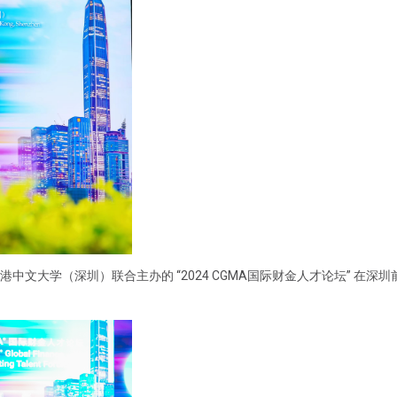
手香港中文大学（深圳）联合主办的 “2024 CGMA国际财金人才论坛” 在深