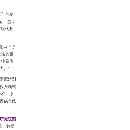
三年的发
元，进出
海现代服
题为《行
统性的驱
企业高质
力。”
雷厄姆到
投资领域
分析，今
提供有效
研究院副
量、数据