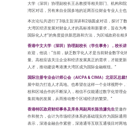
大学（深圳）协理副校长王丛教授等相关部门、机构和院
湾区对话，另有来自全国多地的近两百位财金专业人士也
本次论坛共进行了3场主旨演讲和2场圆桌对话，探讨了
大湾区经济发展对财金人才的高标准和新要求，旨在为粤
国际化人才”的角度提供新思路和方法，为区域政府在相
香港中文大学（深圳）协理副校长（学生事务），校长讲
欢迎，他说：“当前，缺乏数字化人才是当前财金数字化
量。高校应该关注企业和经济发展真正的需求，才能更新
人才，推动建设粤港澳大湾区成为国际金融枢纽。”
国际注册专业会计师公会（AICPA & CIMA）北亚区总裁李
展中助力打造人才高地。也希望在这样一个全球视野中，
校和区域合作的不断深入，相信不仅能通过数字化管理会
集前海的发展，从而推动整个区域经济的繁荣。”
香港特区政府财经事务及库务局副局长陈浩濂先生
受邀作
作和努力，会计为市场经济体系的基础现实作为国际通用
表示，深港金融合作紧密，深港通等互联互通项目对两地