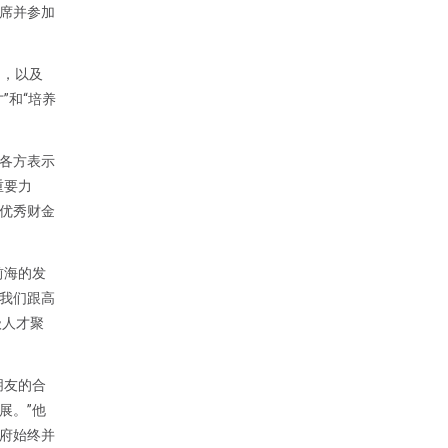
席并参加
用，以及
”和“培养
各方表示
重要力
优秀财金
前海的发
我们跟高
级人才聚
朋友的合
展。”他
府始终并