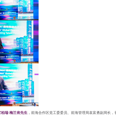
行官柏瑞·梅兰肯先生
，前海合作区党工委委员、前海管理局袁富勇副局长，