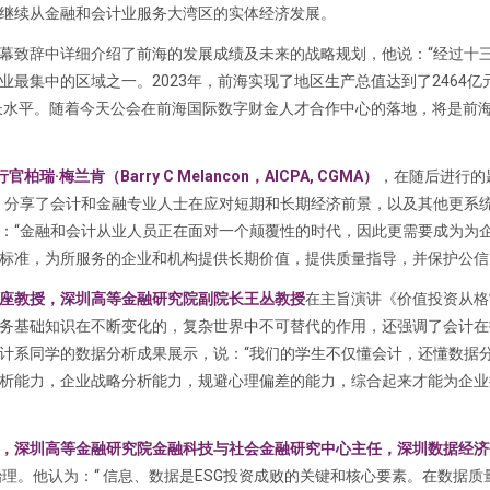
继续从金融和会计业服务大湾区的实体经济发展。
幕致辞中详细介绍了前海的发展成绩及未来的战略规划，他说：“经过十
最集中的区域之一。2023年，前海实现了地区生产总值达到了2464亿
增长水平。随着今天公会在前海国际数字财金人才合作中心的落地，将是前
·梅兰肯（Barry C Melancon，AICPA, CGMA）
，在随后进行的
，分享了会计和金融专业人士在应对短期和长期经济前景，以及其他更系
：“金融和会计从业人员正在面对一个颠覆性的时代，因此更需要成为为
标准，为所服务的企业和机构提供长期价值，提供质量指导，并保护公信
座教授，深圳高等金融研究院副院长王丛教授
在主旨演讲《价值投资从格
务基础知识在不断变化的，复杂世界中不可替代的作用，还强调了会计在
计系同学的数据分析成果展示，说：“我们的学生不仅懂会计，还懂数据
析能力，企业战略分析能力，规避心理偏差的能力，综合起来才能为企业
，深圳高等金融研究院金融科技与社会金融研究中心主任，深圳数据经济
治理。他认为：“ 信息、数据是ESG投资成败的关键和核心要素。在数据质