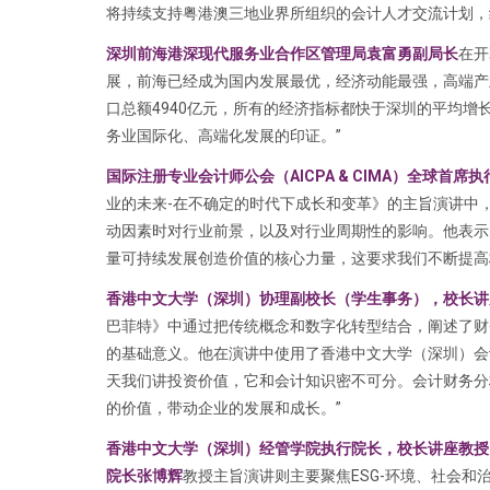
将持续支持粤港澳三地业界所组织的会计人才交流计划，
深圳前海港深现代服务业合作区管理局袁富勇副局长
在开
展，前海已经成为国内发展最优，经济动能最强，高端产业
口总额4940亿元，所有的经济指标都快于深圳的平均
务业国际化、高端化发展的印证。”
国际注册专业会计师公会（AICPA & CIMA）全球首席执行官柏瑞
业的未来-在不确定的时代下成长和变革》的主旨演讲中
动因素时对行业前景，以及对行业周期性的影响。他表示
量可持续发展创造价值的核心力量，这要求我们不断提高
香港中文大学（深圳）协理副校长（学生事务），校长讲
巴菲特》中通过把传统概念和数字化转型结合，阐述了财
的基础意义。他在演讲中使用了香港中文大学（深圳）会
天我们讲投资价值，它和会计知识密不可分。会计财务分
的价值，带动企业的发展和成长。”
香港中文大学（深圳）经管学院执行院长，校长讲座教授
院长张博辉
教授主旨演讲则主要聚焦ESG-环境、社会和