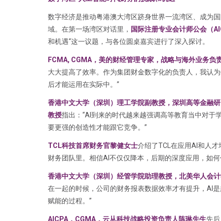
数字经济是推动粤港澳大湾区跻身世界一流湾区、成为国
域。在第一场湾区对话里，
国际注册专业会计师公会（AIC
和机遇“这一议题，与各位圆桌嘉宾进行了深入探讨。
FCMA, CGMA，美的财经管理专家，战略与海外业务负
大大提高了效率。作为集团财金数字化的负责人，我认为
后才能运用在实际中。”
香港中文大学（深圳）理工学院副教授，深圳高等金融研
教授
指出：“AI到来的时代越来越强调高等教育当中对于
要更强的创造性才能跟它竞争。”
TCL科技首席财务官黎健女士
介绍了TCL在应用AI和人
财务团队里。相信AI不仅仅降本，后期的深度应用，如
香港中文大学（深圳）经管学院助理教授，北美华人会计学教
在一起的时候，公司的财务报表数据效率才有提升，AI
赋能的过程。”
AICPA，CGMA，云从科技战略投资负责人陈琳先生
先后