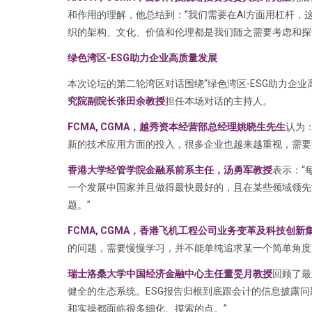
和作用的理解，他总结到：“我们需要在AI方面用杠杆
织的架构、文化、价值和伦理都是我们随之需要考虑和探讨
绿色湾区-ESG助力企业高质量发展
本次论坛的第二轮湾区对话围绕“绿色湾区-ESG助力企业
究院副院长张田余教授
担任本场对话的主持人。
FCMA, CGMA，越秀资本经营部总经理姚晓生先生
认为
新的技术应用方面的投入，很多企业也越来越重视，需要
香港大学经管学院金融系前系主任，汤勇军教授
表示：“
一个发展中国家并且做得最快最好的，且在某些领域领先世
题。”
FCMA, CGMA，香港飞机工程公司业务变革及科技创
的问题，需要慢慢学习，并不能单纯追求某一个简单角度
瑞士洛桑大学中国经济金融中心主任董旻月教授
回顾了最
健全的生态系统。ESG报告归根到底跟会计的信息披露
和实操都面临很多细化、摸索的点。”