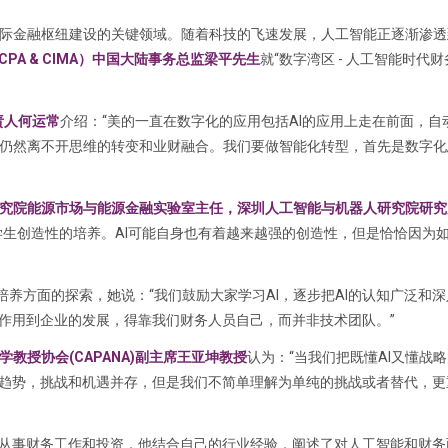
际金融枢纽建设的关键领域。随着科技的飞速发展，人工智能正逐渐渗透
PA & CIMA）中国大陆事务总监梁平先生
就“数字湾区 - 人工智能时代
责人何运常
介绍：“美的一直在数字化的应用包括AI的应用上走在前面，自
仍然离不开思维的转变和业财融合。我们要做智能化转型，首先是数字化
究院能源市场与能源金融实验室主任，深圳人工智能与机器人研究院研究
学生创造性的培养。AI可能自身也有着越来越强的创造性，但是恰恰因为
才培养方面的探索，她说：“我们鼓励大家学习AI，逐步把AI的认知广泛和
何作用到企业的发展，得靠我们财务人员自己，而并非技术团队。”
授协会(CAPANA)副主席王亚坤教授
认为：“当我们把既懂AI又懂战
是趋势，挑战和机遇并存，但是我们不简单理解为单纯的挑战或者替代，更
从事财务工作和投资，他结合自己的行业经验，阐述了对人工智能和财务