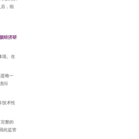
入后，组
据经济研
体现。在
国是唯一
境问
多技术性
常完整的
因此监管