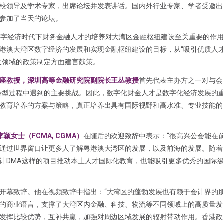
校领导及学术专家，出席论坛并发表讲话。国内外行业专家、学者受邀出
参加了当天的论坛。
数字经济时代下财务金融人才的培养对大湾区金融枢纽建设至关重要的作
港澳大湾区数字经济的发展和实现金融枢纽建设的目标，从“吸引优质人才
关领域的政策制定方面建言献策。
座教授，深圳高等金融研究院副院长王丛教授
首先代表主办方之一对与会
转型过程中遇到的主要挑战。因此，数字化财金人才是数字化经济发展的
教育培养的方案与策略，真正培养出具有国际视野和高水准、专业技能的
颖女士（FCMA, CGMA）
在随后的欢迎致辞中表示：“很高兴公会能在
通过世界窗口让更多人了解粤港澳大湾区的发展，以及前海的发展。随着
计DMA这样的项目推动本土人才国际化教育，也能吸引更多优秀的国际
开幕致辞。他在视频致辞中指出：“大湾区的蓬勃发展也有赖于会计界的
的商业语言，支撑了大湾区内金融、科技、物流等不同领域上的高质量发
发挥比较优势，互补共赢，加强对周边区域发展的辐射带动作用。香港政