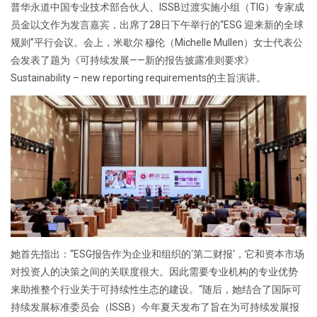
普华永道中国专业技术部合伙人、ISSB过渡实施小组（TIG）专家成
员金以文作为发言嘉宾，出席了28日下午举行的“ESG 迎来新的全球
规则”平行会议。会上，米歇尔·穆伦（Michelle Mullen）女士代表公
会发表了题为《可持续发展——新的报告披露准则要求》
Sustainability – new reporting requirements的主旨演讲。
她首先指出：“ESG报告作为企业和组织的‘第二财报‘，它和资本市场
对投资人的决策之间的关联度很大。因此需要专业机构的专业优势
来助推整个行业关于可持续性生态的建设。“随后，她结合了国际可
持续发展标准委员会（ISSB）今年夏天发布了旨在为可持续发展报