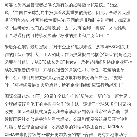
可靠地为高层管理者提供长期有效的战略指导和建议。” 她还
说，“中国在全球贸易中扮演着及其重要的角色，因此，全球各大洲
尽管可能在针对‘可持续性报告‘有不同的标准和制定进程时，都应该
将中国考虑到他们的战略发展中去。只有‘全球一盘棋’，才能推动一
个全球通行的可持续发展基础标准的推出和广泛应用。”
米歇尔在演讲最后强调，“对于企业和组织来说，从事与ESG相关工
作的团队正在壮大；正因如此，作为披露报告的核心“CFO”的角色更
需要与时俱进，从CFO成长为CF-Know，承担起组织和搭建企业可持
续发展报告的作用，并确保报告的真实性和可靠性。在这场变革
中，会计师们则需要扮演起信息读取和数据分析的角色。” 她呼
吁：“可持续发展是大势所趋，所有企业和组织应该行动起来！”
国际金融论坛（IFF）20周年全球年会以“新资本、新价值、新世界：
全球经济碎片化下的重振与合作”为主题，邀请了全球50多个国家的
政要、国际金融机构负责人和专家学者及知名企业家代表参会，就
近期国际社会普遍关注的重大经济、金融和贸易等议题展开讨论和
对话，是全球金融领域一次高级别的对话和多边合作。AICPA &
CIMA未来将持续与IFF展开更加紧密的专业合作，更有力地推动行业