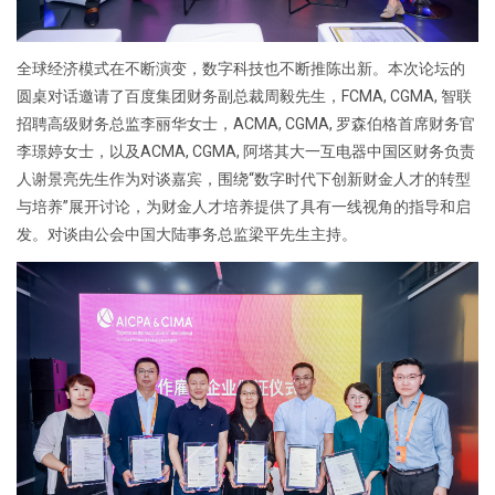
全球经济模式在不断演变，数字科技也不断推陈出新。本次论坛的
圆桌对话邀请了百度集团财务副总裁周毅先生，FCMA, CGMA, 智联
招聘高级财务总监李丽华女士，ACMA, CGMA, 罗森伯格首席财务官
李璟婷女士，以及ACMA, CGMA, 阿塔其大一互电器中国区财务负责
人谢景亮先生作为对谈嘉宾，围绕“数字时代下创新财金人才的转型
与培养”展开讨论，为财金人才培养提供了具有一线视角的指导和启
发。对谈由公会中国大陆事务总监梁平先生主持。