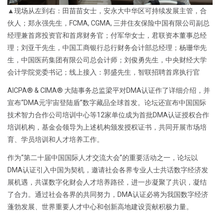
▲现场从左到右：田苗苗女士，安永大中华区可持续发展主管，合
伙人；郑永强先生，FCMA, CGMA, 三井住友保险中国有限公司副总
经理兼首席投资官和首席财务官；付军华女士，君联资本董事总经
理；刘亚干先生，中国工商银行总行财务会计部总经理；杨珊华先
生，中国医药集团有限公司总会计师；刘俊勇先生，中央财经大学
会计学院党委书记；线上接入：郭盛先生，智联招聘首席执行官
AICPA® & CIMA® 大陆事务总监梁平对DMA认证作了详细介绍，并
宣布“DMA元宇宙登陆盾”数字藏品全球首发。论坛还宣布中国国际
技术智力合作公司培训中心等12家单位成为首批DMA认证授权合作
培训机构，基金会领导为上述机构颁发授权证书，共同开展市场培
育、学员培训和人才培养工作。
作为“第二十届中国国际人才交流大会”的重要活动之一，论坛以
DMA认证引入中国为契机，邀请社会各界专业人士共话数字经济发
展机遇，共谋数字化财会人才培养路径，进一步凝聚了共识，凝结
了合力。通过社会各界的共同努力，DMA认证必将为我国数字经济
蓬勃发展、世界重要人才中心和创新高地建设贡献积极力量。