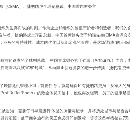
计师（CGMA）、捷豹路虎全球副总裁、中国首席财务官
组织为生存而战的时刻。作为企业和组织的价值守护者和创造者，我们的
奋斗着。捷豹路虎全球副总裁、中国首席财务官于钧瑞先生(CIMA资深会
经验：业务的可持续性、成本的优化以及现金流的管理，是这场“战疫”的三条
捷豹路虎的全球副总裁、 中国首席财务官于钧瑞（ArthurYu）而言，
伴随着武汉被宣布“封城”，从而阻止新冠肺炎的进一步传播，捷豹路 虎
了疫情危机管理小组，首要任 务，就是确保所有捷豹路虎员工及家人的
f Dr RalfSpeth）的致全体员工信中，他也再次强调，员工的健康是捷
员工被告知，需要每日早晨进行 体温的测量与记录，并将所处城市与是否曾
司进行汇报；处于商务旅行的员工也必须即刻返程，等等这些举措都在7天