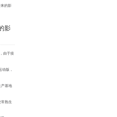
带来的影
的影
，由于疫
运动版，
生产基地
使常熟生