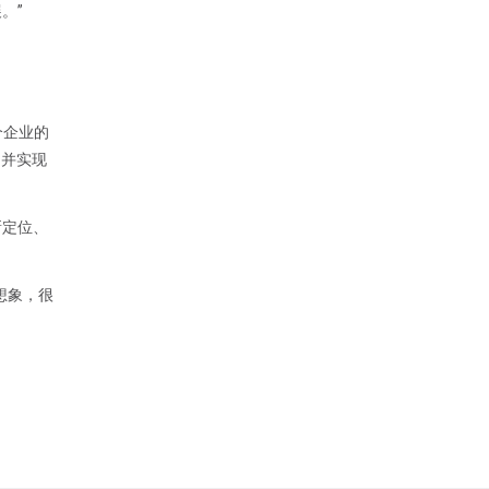
。”
个企业的
，并实现
新定位、
想象，很