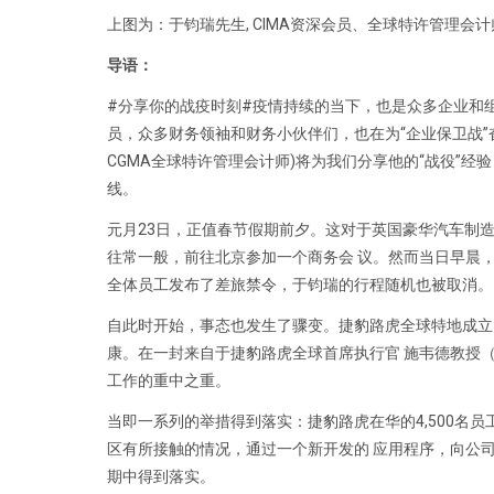
上图为：于钧瑞先生, CIMA资深会员、全球特许管理会
导语：
#分享你的战疫时刻#疫情持续的当下，也是众多企业和
员，众多财务领袖和财务小伙伴们，也在为“企业保卫战”
CGMA全球特许管理会计师)将为我们分享他的“战役”
线。
元月23日，正值春节假期前夕。这对于英国豪华汽车制造商
往常一般，前往北京参加一个商务会 议。然而当日早晨，
全体员工发布了差旅禁令，于钧瑞的行程随机也被取消。
自此时开始，事态也发生了骤变。捷豹路虎全球特地成立
康。在一封来自于捷豹路虎全球首席执行官 施韦德教授（Pro
工作的重中之重。
当即一系列的举措得到落实：捷豹路虎在华的4,500名
区有所接触的情况，通过一个新开发的 应用程序，向公
期中得到落实。