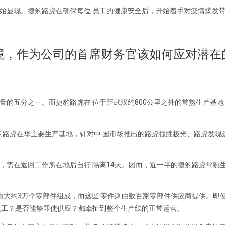
始显现。捷豹路虎在确保每位 员工的健康安全后，开始着手对疫情爆发
境，作为公司的首席财务官该如何应对潜在
量的五分之一。而捷豹路虎在 位于距武汉约800公里之外的常熟生产基地
捷豹路虎在华主要生产基地，针对中 国市场推出的路虎揽胜极光、路虎发现
，需在返回工作所在地后自行 隔离14天。因而，近一半的捷豹路虎常熟
由大约3万个零部件组成，而这些 零件则由数百家零部件供应商提供。即
复工？是否能够即使供应？都牵扯到整个生产线的正常运营。