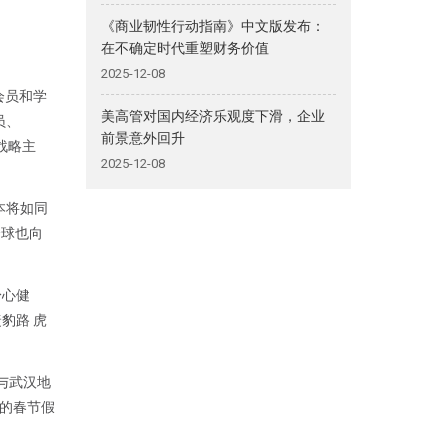
《商业韧性行动指南》中文版发布：
在不确定时代重塑财务价值
2025-12-08
会员和学
美高管对国内经济乐观度下滑，企业
员、
前景意外回升
战略主
2025-12-08
本将如同
全球也向
身心健
豹路 虎
与武汉地
 的春节假