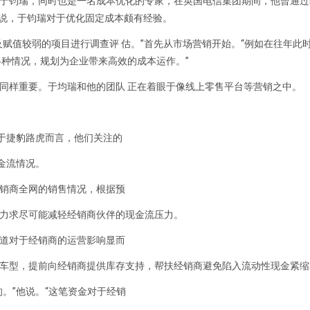
于钧瑞，同时也是一名成本优化的专家，在英国电信集团期间，他曾通过
以说，于钧瑞对于优化固定成本颇有经验。
赋值较弱的项目进行调查评 估。”首先从市场营销开始。“例如在往年此
各种情况，规划为企业带来高效的成本运作。”
同样重要。于均瑞和他的团队 正在着眼于像线上零售平台等营销之中。
对于捷豹路虎而言，他们关注的
金流情况。
销商全网的销售情况，根据预
力求尽可能减轻经销商伙伴的现金流压力。
道对于经销商的运营影响显而
车型，提前向经销商提供库存支持，帮扶经销商避免陷入流动性现金紧缩
。”他说。“这笔资金对于经销