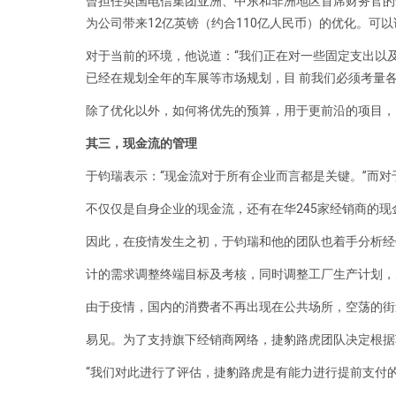
曾担任英国电信集团亚洲、中东和非洲地区首席财务官的
为公司带来12亿英镑（约合110亿人民币）的优化。可
对于当前的环境，他说道：“我们正在对一些固定支出以及
已经在规划全年的车展等市场规划，目 前我们必须考量
除了优化以外，如何将优先的预算，用于更前沿的项目，
其三，现金流的管理
于钧瑞表示：“现金流对于所有企业而言都是关键。”而
不仅仅是自身企业的现金流，还有在华245家经销商的现
因此，在疫情发生之初，于钧瑞和他的团队也着手分析经
计的需求调整终端目标及考核，同时调整工厂生产计划，
由于疫情，国内的消费者不再出现在公共场所，空荡的街
易见。为了支持旗下经销商网络，捷豹路虎团队决定根据
“我们对此进行了评估，捷豹路虎是有能力进行提前支付的