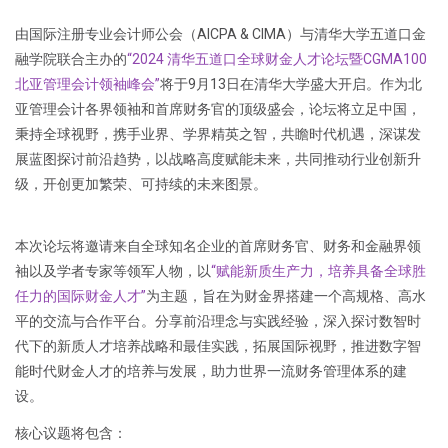
由国际注册专业会计师公会（AICPA & CIMA）与清华大学五道口金
融学院联合主办的
“2024 清华五道口全球财金人才论坛暨CGMA100
北亚管理会计领袖峰会”
将于9月13日在清华大学盛大开启。作为北
亚管理会计各界领袖和首席财务官的顶级盛会，论坛将立足中国，
秉持全球视野，携手业界、学界精英之智，共瞻时代机遇，深谋发
展蓝图探讨前沿趋势，以战略高度赋能未来，共同推动行业创新升
级，开创更加繁荣、可持续的未来图景。
本次论坛将邀请来自全球知名企业的首席财务官、财务和金融界领
袖以及学者专家等领军人物，以
“赋能新质生产力，培养具备全球胜
任力的国际财金人才”
为主题，旨在为财金界搭建一个高规格、高水
平的交流与合作平台。分享前沿理念与实践经验，深入探讨数智时
代下的新质人才培养战略和最佳实践，拓展国际视野，推进数字智
能时代财金人才的培养与发展，助力世界一流财务管理体系的建
设。
核心议题将包含：