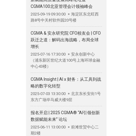
CGMA100北亚管理会计领袖峰会
2025-09-19 09:30:00
海淀区东北旺西
路8号中关村软件园20号楼
CGMA & 安永研究院 CFO校友会 | CFO
跃迁之道：解码出海战略，布局全球
增长
2025-07-16 17:30:00
安永创新中心
（浦东新区世纪大道100号上海环球金融
中心43楼）
CGMA Insight | AI x 财务：从工具到战
略的数字化转型
2025-07-03 13:30:00
北京东长安街1号
东方广场毕马威大楼9层
报名开启 | 2025 CGMA® “AI引领创新
数据赋能未来” 论坛
2025-06-11 13:00:00
前滩世贸中心二
期2楼