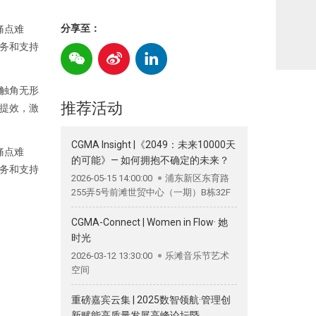
分享至：
痛点难
务和支持
触角无形
推荐活动
提效，激
CGMA Insight |《2049：未来10000天
痛点难
的可能》— 如何拥抱不确定的未来？
务和支持
2026-05-15 14:00:00
浦东新区东育路
255弄5号前滩世贸中心（一期）B栋32F
CGMA-Connect | Women in Flow· 她
时光
2026-03-12 13:30:00
乐滩音乐节艺术
空间
重磅嘉宾云集 | 2025数智领航·管理创
新赋能高质量发展高峰论坛暨