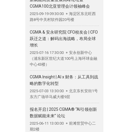
CGMA100北亚管理会计领袖峰会
2025-09-19 09:30:00
海淀区东北旺西
路8号中关村软件园20号楼
CGMA & 安永研究院 CFO校友会 | CFO
跃迁之道：解码出海战略，布局全球
增长
2025-07-16 17:30:00
安永创新中心
（浦东新区世纪大道100号上海环球金融
中心43楼）
CGMA Insight | AI x 财务：从工具到战
略的数字化转型
2025-07-03 13:30:00
北京东长安街1号
东方广场毕马威大楼9层
报名开启 | 2025 CGMA® “AI引领创新
数据赋能未来” 论坛
2025-06-11 13:00:00
前滩世贸中心二
期2楼