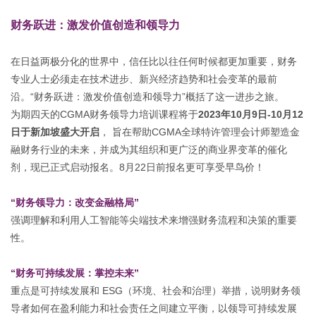
财务跃进：激发价值创造和领导力
在日益两极分化的世界中，信任比以往任何时候都更加重要，财务
专业人士必须走在技术进步、新兴经济趋势和社会变革的最前
沿。
“
财务跃进：激发价值创造和领导力
”
概括了这一进步之旅。
为期四天的
CGMA
财务领导力培训课程将于
2023
年
10
月
9
日
-10
月
12
日于新加坡盛大开启
，
旨在帮助
CGMA
全球特许管理会计师塑造金
融财务行业的未来，并成为其组织和更广泛的商业界变革的催化
剂，现已正式启动报名。
8
月
22
日前报名更可享受早鸟价！
“
财务领导力：改变金融格局
”
强调理解和利用人工智能等尖端技术来增强财务流程和决策的重要
性。
“
财务可持续发展：掌控未来
”
重点是可持续发展和
ESG
（环境、社会和治理）举措，说明财务领
导者如何在盈利能力和社会责任之间建立平衡，以领导可持续发展